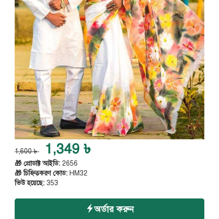
1,349 ৳
1,600 ৳
🎁 প্রোডাক্ট আইডি:
2656
🎁 চিহ্নিতকরণ কোড:
HM32
ভিউ হয়েছে:
353
অর্ডার করুন