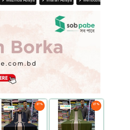
Abaya
Imarah Abaya
Mehbuba Abaya
Gulbahar Bork
27 %
27 %
ছাড়
ছাড়