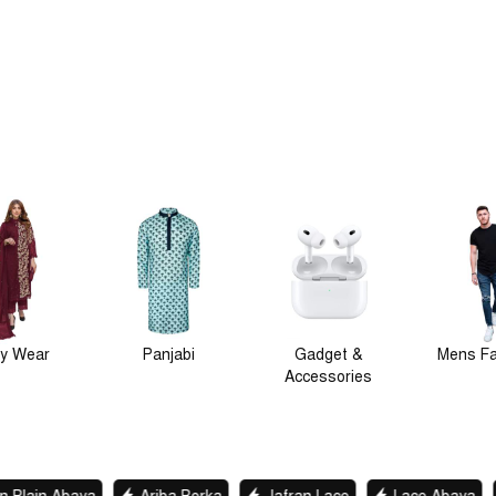
njabi
Gadget &
Mens Fashion
Winter Co
Accessories