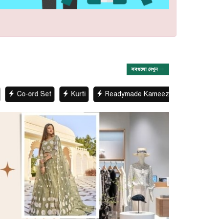
সবগুলো দেখুন
-ord Set
Kurti
Readymade Kameez
Gown
Sare