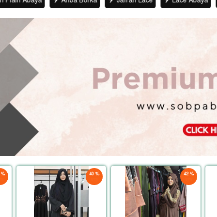
a
Ariba Borka
Jafran Lace
Lace Abaya
Mazmua 
 %
40 %
42 %
ড়
ছাড়
ছাড়