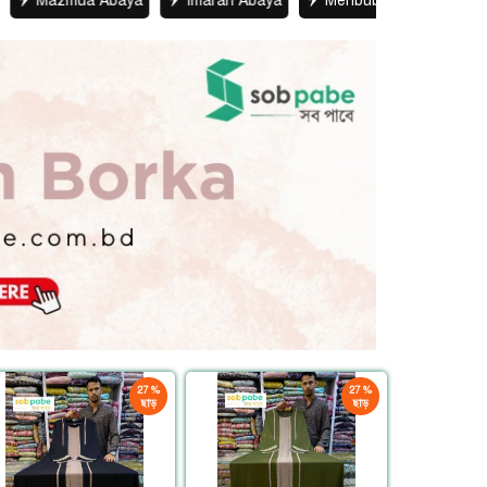
 Abaya
Imarah Abaya
Mehbuba Abaya
Gulbahar Bor
27 %
27 %
ছাড়
ছাড়