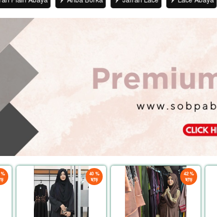
aya
Ariba Borka
Jafran Lace
Lace Abaya
Mazmua
 %
40 %
42 %
ড়
ছাড়
ছাড়