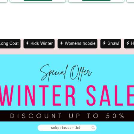
Kids Winter
Womens hoodie
Shawl
Hoodies