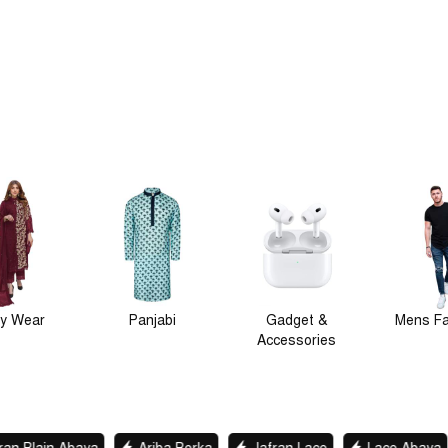
anjabi
Gadget &
Mens Fashion
Winter Co
Accessories