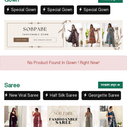
Special Gown
Special Gown
Special Gown
No Product Found In Gown ! Right Now!
Saree
সবগুলো দেখুন
e
Half Silk Saree
Georgette Saree
Skin Print Saree