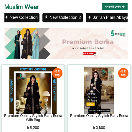
Muslim Wear
সবগুলো দেখুন
n
New Collection 2
Jafran Plain Abaya
Ariba Borka
47 %
47 %
ছাড়
ছাড়
Premium Quality Stylish Party Borka
Premium Quality Stylish Party Borka
With Bag
৳ 5,200
৳ 3,800