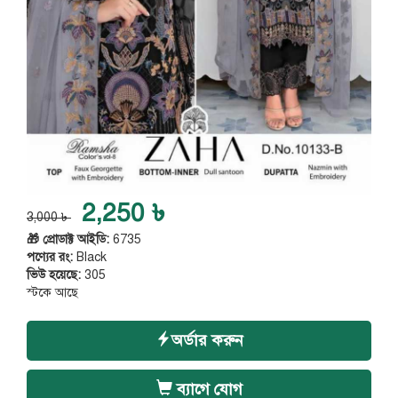
2,250 ৳
3,000 ৳
🎁 প্রোডাক্ট আইডি:
6735
পণ্যের রং:
Black
ভিউ হয়েছে:
305
স্টকে আছে
অর্ডার করুন
ব্যাগে যোগ