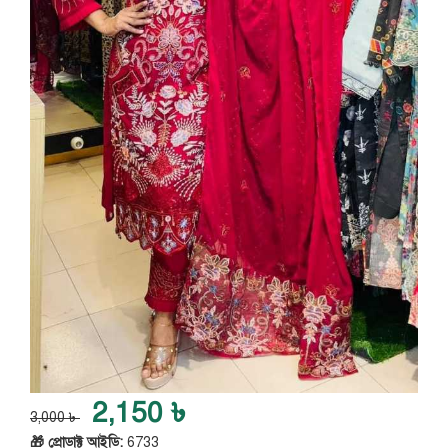
2,150 ৳
3,000 ৳
🎁 প্রোডাক্ট আইডি:
6733